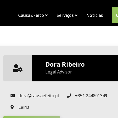
Causa&Feito
Serviços
Notícias
Dora Ribeiro
Legal Advisor
dora@causaefeito.pt
+351 244801349
Leiria