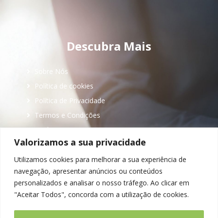
Partner (Lisboa)
+
Descubra Mais
Sobre Nós
Política de cookies
Política de Privacidade
Termos e Condições
Notícias
Valorizamos a sua privacidade
Contactos
Utilizamos cookies para melhorar a sua experiência de
navegação, apresentar anúncios ou conteúdos
Entrar Em Contacto
personalizados e analisar o nosso tráfego. Ao clicar em
"Aceitar Todos", concorda com a utilização de cookies.