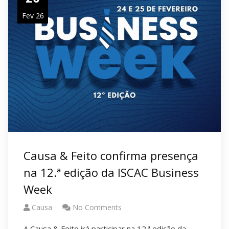
Fev 26
Causa & Feito
confirma presença
na 12.ª edição da ISCAC Business
Week
Causa
No Comments
A
Causa & Feito
irá participar na 12.ª edição da