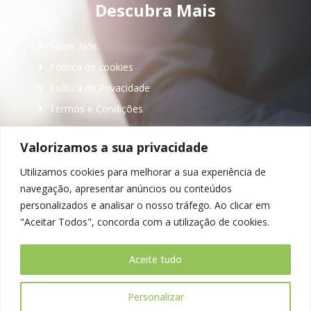
Descubra Mais
Sobre Nós
Política de cookies
Política de Privacidade
Termos e Condições
Notícias
Valorizamos a sua privacidade
Contactos
Utilizamos cookies para melhorar a sua experiência de
navegação, apresentar anúncios ou conteúdos
Entrar Em Contacto
personalizados e analisar o nosso tráfego. Ao clicar em
"Aceitar Todos", concorda com a utilização de cookies.
Aceite tudo
Personalizar