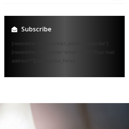
Subscribe
[newsletter_form contact_email="Subscribe"]
[newsletter_field name="email" label="Your mail
address*"][/newsletter_form]