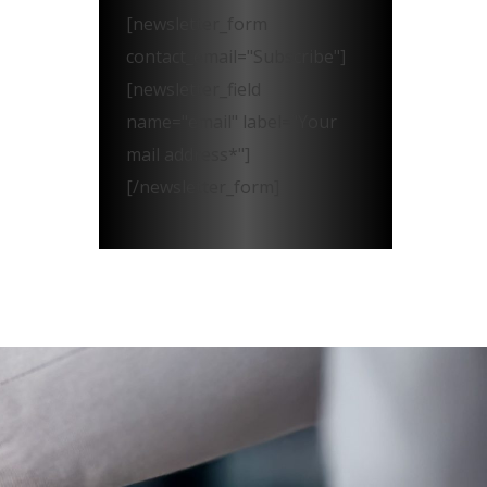
[newsletter_form
contact_email="Subscribe"]
[newsletter_field
name="email" label="Your
mail address*"]
[/newsletter_form]